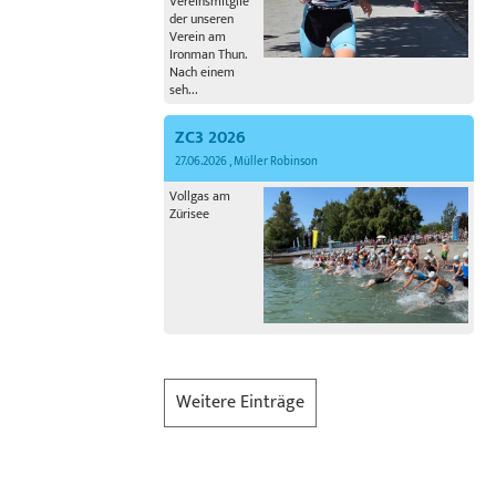
Vereinsmitglie
der unseren
Verein am
Ironman Thun.
Nach einem
seh...
ZC3 2026
27.06.2026
, Müller Robinson
Vollgas am
Zürisee
Weitere Einträge