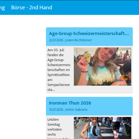
ng
Börse - 2nd Hand
Age-Group-Schweizermeisterschaften im Sprinttriathlon
22.07.2026
, Leann Rechsteiner
Am 05. Juli
fanden die
Age-Group-
Schweizermeis
terschaften im
Sprinttriathlon
am
Sempachersee
sta...
Ironman Thun 2026
10.07.2026
, Vetter Gabriela
Letzten
Sonntag
vertraten
sechs