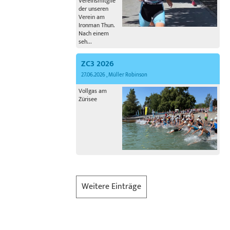
Vereinsmitglie
der unseren
Verein am
Ironman Thun.
Nach einem
seh...
ZC3 2026
27.06.2026
, Müller Robinson
Vollgas am
Zürisee
Weitere Einträge