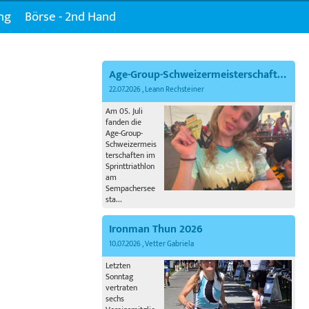
ng
Börse - 2nd Hand
Age-Group-Schweizermeisterschaften im Sprinttriathlon
22.07.2026
, Leann Rechsteiner
Am 05. Juli
fanden die
Age-Group-
Schweizermeis
terschaften im
Sprinttriathlon
am
Sempachersee
sta...
Ironman Thun 2026
10.07.2026
, Vetter Gabriela
Letzten
Sonntag
vertraten
sechs