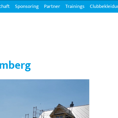
chaft
Sponsoring
Partner
Trainings
Clubbekleidu
emberg