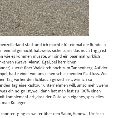
penzellerland statt und ich machte für einmal die Runde in
 einmal gemacht hat, weiss sicher, dass das noch triggi ist
n wie es kommen musste, wir sind ein paar mal wirklich
hren (Gravel-Alarm). Egal, bei herrlichen
nner) zuerst über Waldkirch hoch zum Tannenberg. Auf der
el, hatte einer von uns einen schleichenden Plattfuss. Wie
einen Tag vorher den Schlauch gewechselt, was ich so
nden Tag eine Radtour unternehmen will, umso mehr, wenn
as ein no go ist, weil dann hat man fast zu 100% einen
it komplementiert, dass der Gute kein eigenes, spezielles
t man Kollegen.
n konnten, ging es weiter über den Saum, Hundwil, Urnäsch